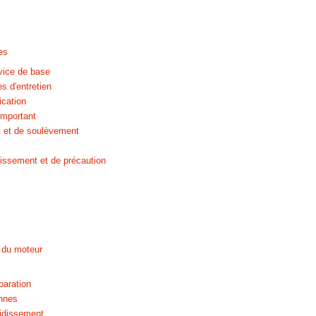
es
vice de base
s d′entretien
ication
important
t et de soulèvement
tissement et de précaution
du moteur
paration
nnes
idissement