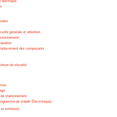
e électrique
on
érales
curité générale et attention
onctionnement
paration
emplacement des composants
nture de sécurité
nnes
nage
 de stationnement
gramme de stabilit Électronique)
 et extérieur)