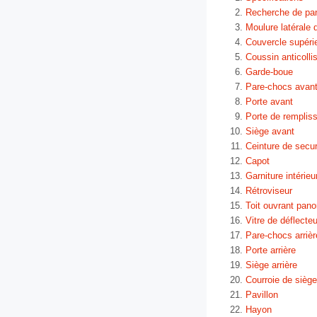
Recherche de pa
Moulure latérale 
Couvercle supéri
Coussin anticolli
Garde-boue
Pare-chocs avan
Porte avant
Porte de remplis
Siège avant
Ceinture de secur
Capot
Garniture intérieu
Rétroviseur
Toit ouvrant pan
Vitre de déflecteu
Pare-chocs arrièr
Porte arrière
Siège arrière
Courroie de siège
Pavillon
Hayon