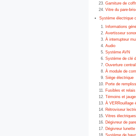
Garniture de coff
Vitre du pare-bris
Système électrique d
Informations gén
Avertisseur sono
À interrupteur mu
Audio
Système AVN
Système de clé 
Ouverture central
À module de com
Siège électrique
Porte de remplis
Fusibles et relais
Témoins et jauge
À VERRouillage é
Rétroviseur lectri
Vitres électriques
Dégivreur de pare
Dégivreur lunette 
Système de hayon