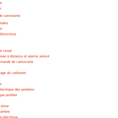
re
e
e carrosserie
érales
re
ltifonctions
de smart
isée à distance et alarme antivol
mande de carrosserie
sage de carburant
s
lectrique des portières
que portière
-brise
arrière
 électrique