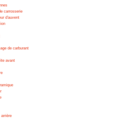
nnes
de carrosserie
eur d′auvent
sion
t
sage de carburant
ite avant
re
oramique
r
e
 arrière