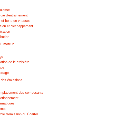
culasse
oie d'entraînement
et boite de vitesses
sion et d′échappement
ication
ibution
du moteur
ge
tion de le croisiére
age
arrage
 des émissions
emplacement des composants
onctionnement
ématiques
nnes
ôle d′émission du Écarter