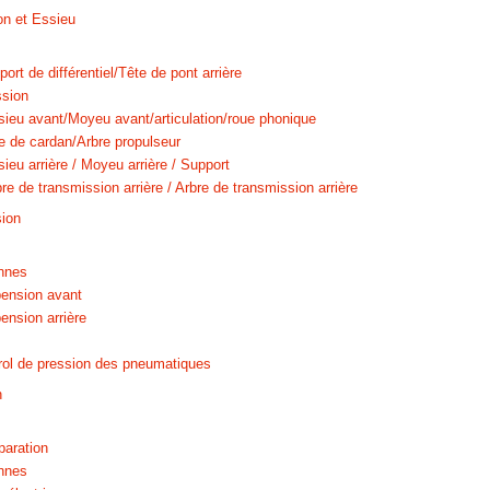
on et Essieu
rt de différentiel/Tête de pont arrière
ssion
sieu avant/Moyeu avant/articulation/roue phonique
e de cardan/Arbre propulseur
ieu arrière / Moyeu arrière / Support
re de transmission arrière / Arbre de transmission arrière
ion
nnes
ension avant
nsion arrière
ol de pression des pneumatiques
n
paration
nnes