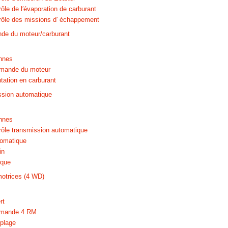
le de l′évaporation de carburant
ôle des missions d′ échappement
e du moteur/carburant
nnes
mande du moteur
tation en carburant
ssion automatique
nnes
ôle transmission automatique
tomatique
in
ique
otrices (4 WD)
rt
mande 4 RM
plage