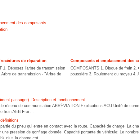
lacement des composants
tion
Procédures de réparation
Composants et emplacement des 
 Déposez l'arbre de transmission
COMPOSANTS 1. Disque de frein 2. C
 Arbre de transmission - "Arbre de
poussière 3. Roulement du moyeu 4. Ar
timent passager): Description et fonctionnement
 de réseau de communication ABRÉVIATION Explications ACU Unité de comm
 frein AEB Frei ...
définitions
partie du pneu qui entre en contact avec la route. Capacité de charge: La ch
r une pression de gonflage donnée. Capacité portante du véhicule: Le nombre
b), plus la charge cot ...