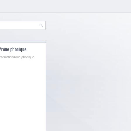
n/roue phonique
ticulation/roue phonique