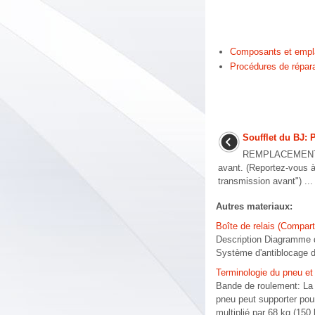
Composants et emp
Procédures de répara
Soufflet du BJ: 
REMPLACEMENT 1.
avant. (Reportez-vous à
transmission avant") ...
Autres materiaux:
Boîte de relais (Compar
Description Diagramme
Système d'antiblocage de
Terminologie du pneu et 
Bande de roulement: La 
pneu peut supporter pou
multiplié par 68 kg (150 l