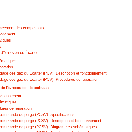
lacement des composants
ionnement
tiques
s
 d′émission du Écarter
ématiques
paration
lage des gaz du Écarter (PCV): Description et fonctionnement
lage des gaz du Écarter (PCV): Procédures de réparation
de l′évaporation de carburant
onctionnement
ématiques
dures de réparation
 commande de purge (PCSV): Spécifications
commande de purge (PCSV): Description et fonctionnement
 commande de purge (PCSV): Diagrammes schématiques