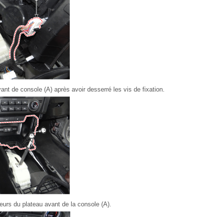
ant de console (A) après avoir desserré les vis de fixation.
urs du plateau avant de la console (A).