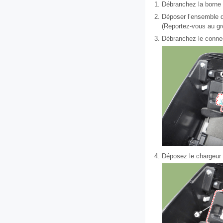
1.
Débranchez la borne n
2.
Déposer l’ensemble d
(Reportez-vous au gr
3.
Débranchez le conne
4.
Déposez le chargeur U