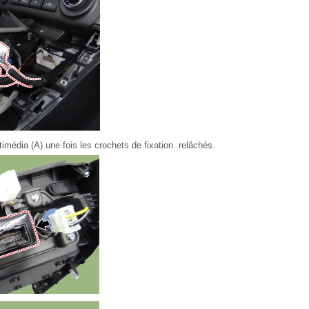
imédia (A) une fois les crochets de fixation. relâchés.