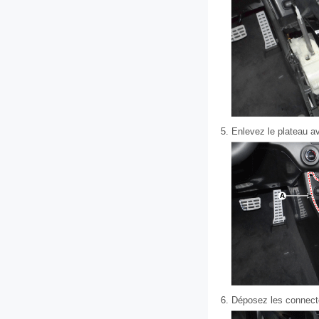
5.
Enlevez le plateau av
6.
Déposez les connecte