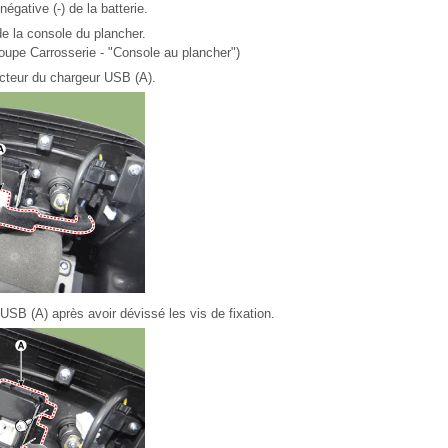
égative (-) de la batterie.
e la console du plancher.
oupe Carrosserie - "Console au plancher")
cteur du chargeur USB (A).
SB (A) après avoir dévissé les vis de fixation.