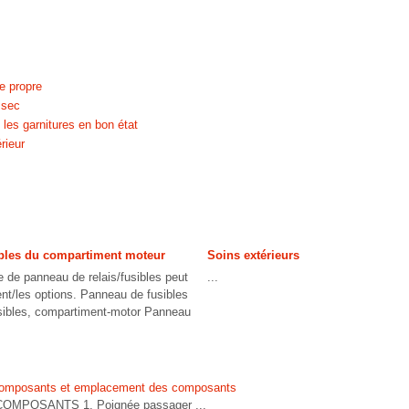
e propre
 sec
 les garnitures en bon état
rieur
bles du compartiment moteur
Soins extérieurs
e de panneau de relais/fusibles peut
...
ent/les options. Panneau de fusibles
usibles, compartiment-motor Panneau
Composants et emplacement des composants
POSANTS 1. Poignée passager ...