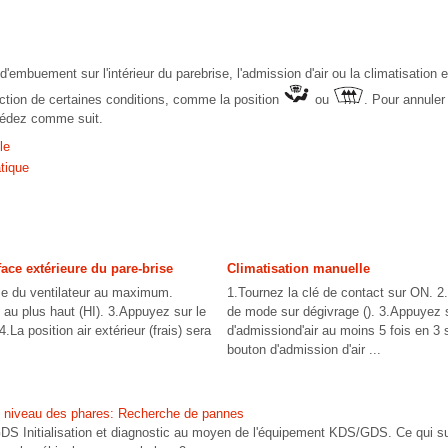
 d'embuement sur l'intérieur du parebrise, l'admission d'air ou la climatisation 
tion de certaines conditions, comme la position
ou
. Pour annuler 
édez comme suit.
le
tique
face extérieure du pare-brise
Climatisation manuelle
se du ventilateur au maximum.
1.Tournez la clé de contact sur ON. 2
 au plus haut (HI). 3.Appuyez sur le
de mode sur dégivrage (). 3.Appuyez 
.La position air extérieur (frais) sera
d'admissiond'air au moins 5 fois en 3
bouton d'admission d'air ...
u niveau des phares: Recherche de pannes
DS Initialisation et diagnostic au moyen de l'équipement KDS/GDS. Ce qui su