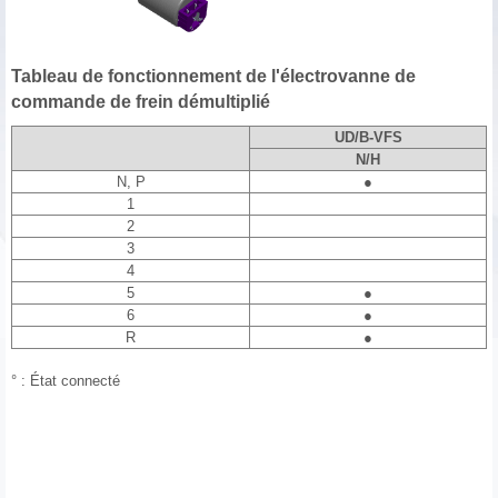
Tableau de fonctionnement de l'électrovanne de
commande de frein démultiplié
UD/B-VFS
N/H
N, P
●
1
2
3
4
5
●
6
●
R
●
° : État connecté