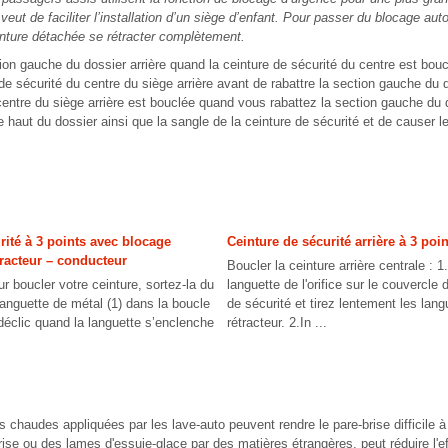
eut de faciliter l’installation d’un siège d’enfant. Pour passer du blocage au
inture détachée se rétracter complètement.
ion gauche du dossier arrière quand la ceinture de sécurité du centre est 
sécurité du centre du siège arrière avant de rabattre la section gauche du do
centre du siège arrière est bouclée quand vous rabattez la section gauche du d
haut du dossier ainsi que la sangle de la ceinture de sécurité et de causer l
rité à 3 points avec blocage
Ceinture de sécurité arrière à 3 poi
racteur – conducteur
Boucler la ceinture arrière centrale : 1
ur boucler votre ceinture, sortez-la du
languette de l'orifice sur le couvercle 
 languette de métal (1) dans la boucle
de sécurité et tirez lentement les lan
déclic quand la languette s’enclenche
rétracteur. 2.In ...
es chaudes appliquées par les lave-auto peuvent rendre le pare-brise difficile à
ise ou des lames d'essuie-glace par des matières étrangères, peut réduire l'ef