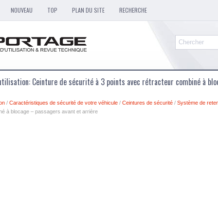
NOUVEAU
TOP
PLAN DU SITE
RECHERCHE
utilisation: Ceinture de sécurité à 3 points avec rétracteur combiné à b
ion
/
Caractéristiques de sécurité de votre véhicule
/
Ceintures de sécurité
/
Système de rete
né à blocage – passagers avant et arrière