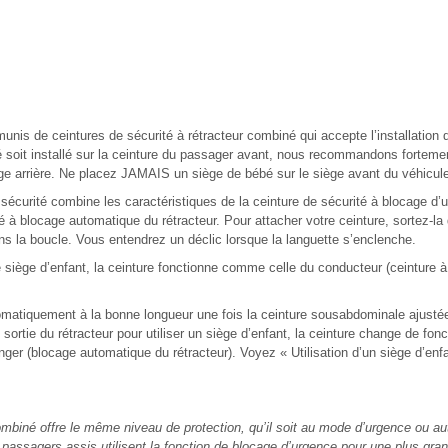
munis de ceintures de sécurité à rétracteur combiné qui accepte l’installation 
 soit installé sur la ceinture du passager avant, nous recommandons fortemen
ège arrière. Ne placez JAMAIS un siège de bébé sur le siège avant du véhicul
sécurité combine les caractéristiques de la ceinture de sécurité à blocage d’u
té à blocage automatique du rétracteur. Pour attacher votre ceinture, sortez-la 
ns la boucle. Vous entendrez un déclic lorsque la languette s’enclenche.
e siège d’enfant, la ceinture fonctionne comme celle du conducteur (ceinture 
tomatiquement à la bonne longueur une fois la ceinture sousabdominale ajust
rtie du rétracteur pour utiliser un siège d’enfant, la ceinture change de fonc
onger (blocage automatique du rétracteur). Voyez « Utilisation d’un siège d’enfa
ombiné offre le même niveau de protection, qu’il soit au mode d’urgence ou a
assagers assis utilisent la fonction de blocage d’urgence pour une plus gr