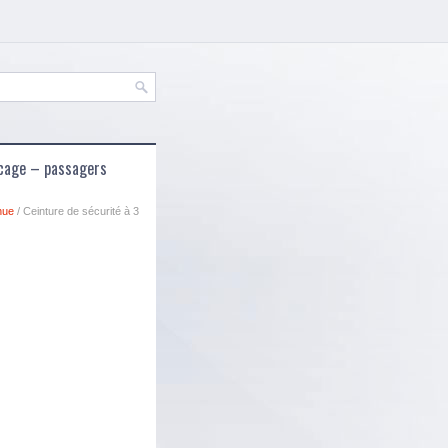
locage – passagers
nue
/ Ceinture de sécurité à 3