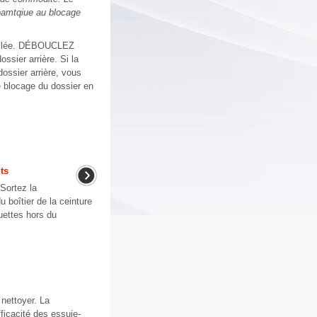
toamtqiue au blocage
bouclée. DÉBOUCLEZ
ssier arrière. Si la
ossier arrière, vous
e blocage du dossier en
nts
.Sortez la
du boîtier de la ceinture
guettes hors du
 nettoyer. La
ficacité des essuie-