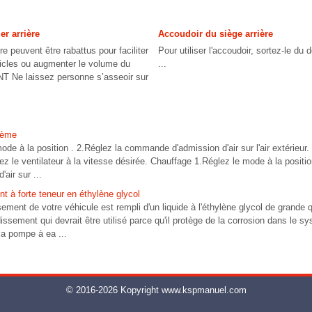
er arrière
Accoudoir du siège arrière
re peuvent être rabattus pour faciliter
Pour utiliser l'accoudoir, sortez-le du 
rticles ou augmenter le volume du
...
 Ne laissez personne s’asseoir sur
tème
mode à la position . 2.Réglez la commande d'admission d'air sur l'air extérieur
ez le ventilateur à la vitesse désirée. Chauffage 1.Réglez le mode à la positio
air sur ...
nt à forte teneur en éthylène glycol
ment de votre véhicule est rempli d'un liquide à l'éthylène glycol de grande qua
dissement qui devrait être utilisé parce qu'il protège de la corrosion dans le s
 la pompe à ea ...
© 2016-2026 Kopyright www.kspmanuel.com