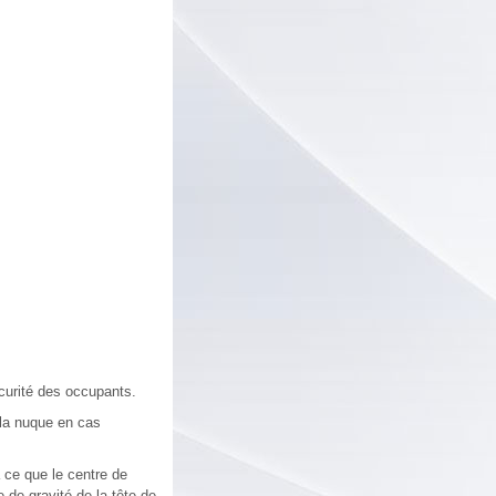
écurité des occupants.
t la nuque en cas
à ce que le centre de
e de gravité de la tête de