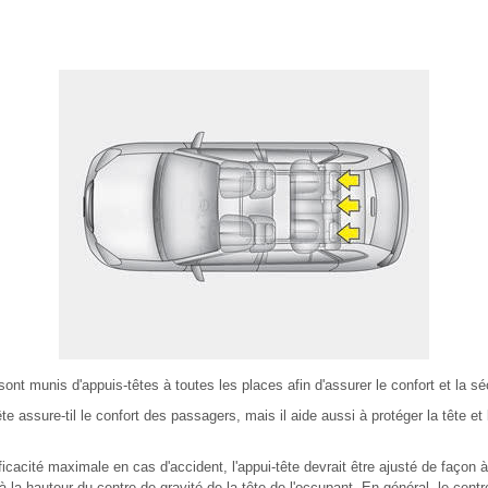
 sont munis d'appuis-têtes à toutes les places afin d'assurer le confort et la s
te assure-til le confort des passagers, mais il aide aussi à protéger la tête e
ficacité maximale en cas d'accident, l'appui-tête devrait être ajusté de façon 
 à la hauteur du centre de gravité de la tête de l'occupant. En général, le centr