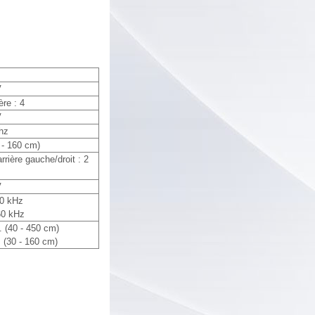
V
ère : 4
V
hz
0 - 160 cm)
rrière gauche/droit : 2
V
50 kHz
 60 kHz
. (40 - 450 cm)
n. (30 - 160 cm)