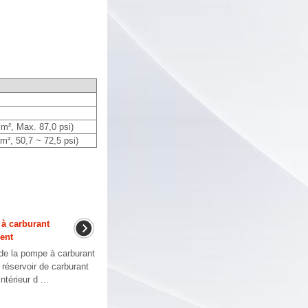
m², Max. 87,0 psi)
m², 50,7 ~ 72,5 psi)
à carburant
ent
e la pompe à carburant
 réservoir de carburant
térieur d ...