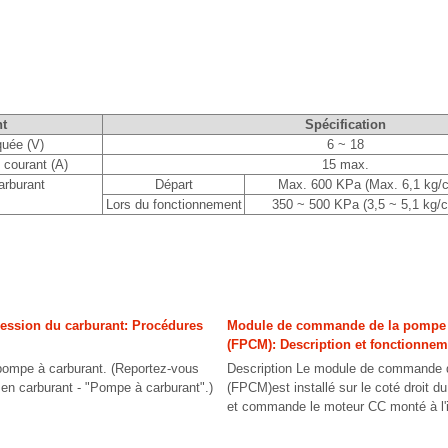
t
Spécification
quée (V)
6 ~ 18
courant (A)
15 max.
arburant
Départ
Max. 600 KPa (Max. 6,1 kg/c
Lors du fonctionnement
350 ~ 500 KPa (3,5 ~ 5,1 kg/c
ression du carburant: Procédures
Module de commande de la pompe 
(FPCM): Description et fonctionnem
ompe à carburant. (Reportez-vous
Description Le module de commande d
en carburant - "Pompe à carburant".)
(FPCM)est installé sur le coté droit du
et commande le moteur CC monté à l'in