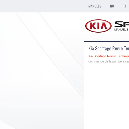
MANUELS
NU
RT
Kia Sportage Revue Te
Kia Sportage Revue Techniq
commande de la pompe à car