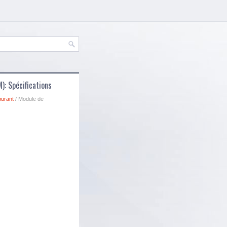
: Spécifications
burant
/ Module de