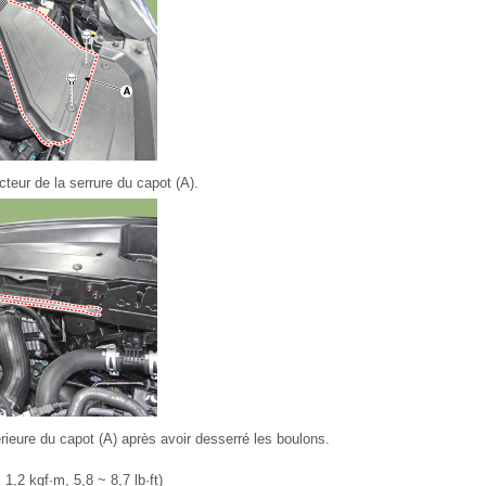
teur de la serrure du capot (A).
érieure du capot (A) après avoir desserré les boulons.
1,2 kgf·m, 5,8 ~ 8,7 lb·ft)