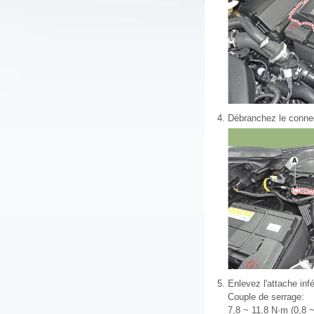
4.
Débranchez le connec
5.
Enlevez l'attache inf
Couple de serrage:
7,8 ~ 11,8 N·m (0,8 ~ 