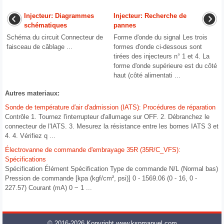
Injecteur: Diagrammes
Injecteur: Recherche de
schématiques
pannes
Schéma du circuit Connecteur de
Forme d'onde du signal Les trois
faisceau de câblage ...
formes d'onde ci-dessous sont
tirées des injecteurs n° ​​1 et 4. La
forme d'onde supérieure est du côté
haut (côté alimentati ...
Autres materiaux:
Sonde de température d′air d′admission (IATS): Procédures de réparation
Contrôle 1. Tournez l′interrupteur d′allumage sur OFF. 2. Débranchez le
connecteur de l'IATS. 3. Mesurez la résistance entre les bornes IATS 3 et
4. 4. Vérifiez q ...
Électrovanne de commande d'embrayage 35R (35R/C_VFS):
Spécifications
Spécification Élément Spécification Type de commande N/L (Normal bas)
Pression de commande [kpa (kgf/cm², psi)] 0 - 1569.06 (0 - 16, 0 -
227.57) Courant (mA) 0 ~ 1 ...
© 2016-2026 Kopyright www.kspmanuel.com