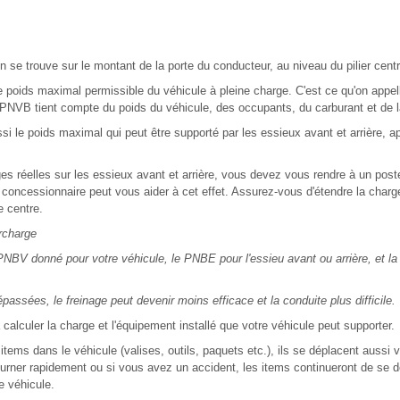
ion se trouve sur le montant de la porte du conducteur, au niveau du pilier centr
le poids maximal permissible du véhicule à pleine charge. C'est ce qu'on appel
PNVB tient compte du poids du véhicule, des occupants, du carburant et de l
ssi le poids maximal qui peut être supporté par les essieux avant et arrière, a
es réelles sur les essieux avant et arrière, vous devez vous rendre à un poste
e concessionnaire peut vous aider à cet effet. Assurez-vous d'étendre la cha
e centre.
charge
NBV donné pour votre véhicule, le PNBE pour l'essieu avant ou arrière, et l
passées, le freinage peut devenir moins efficace et la conduite plus difficile.
 calculer la charge et l'équipement installé que votre véhicule peut supporter.
tems dans le véhicule (valises, outils, paquets etc.), ils se déplacent aussi v
urner rapidement ou si vous avez un accident, les items continueront de se d
e véhicule.