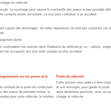
harge du véhicule
icule. La surcharge peut causer la surchauffe des pneus et leur possible défa
ne conduite moins sécuritaire. Le tout peut contribuer à un accident.
peut causer des dommages. De telles réparations ne sont pas couvertes par la
ule.
rgement lâche
s contondants non arrimés dans l'habitacle du véhicule (p. ex., valises, siège
er les occupants lors d'un arrêt soudain ou d'un accident.
seignements sur les pneus et la
Poids du véhicule
Cette section vous aidera à bien charg
 le montant de la porte du conducteur
et une remorque, pour garder le poids
ur des pneus de première monte, la
deça deslimites permises, avec ou s
andée pour votre véhicule, le nombre
charger le véhicule ...