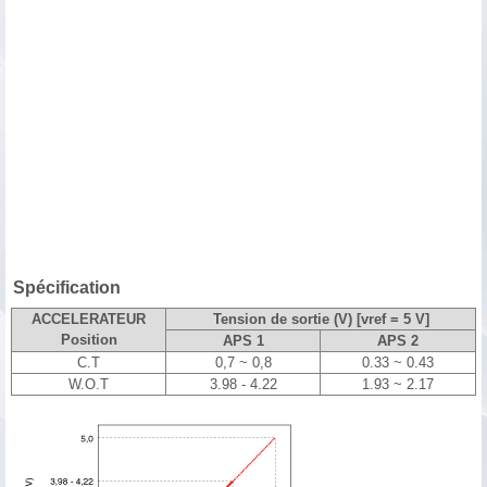
Spécification
ACCELERATEUR
Tension de sortie (V) [vref = 5 V]
Position
APS 1
APS 2
C.T
0,7 ~ 0,8
0.33 ~ 0.43
W.O.T
3.98 - 4.22
1.93 ~ 2.17