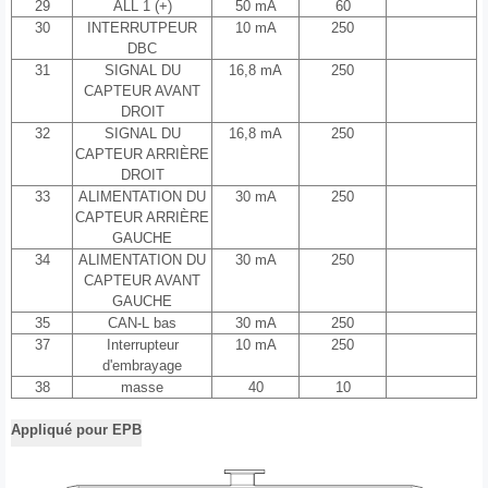
29
ALL 1 (+)
50 mA
60
30
INTERRUTPEUR
10 mA
250
DBC
31
SIGNAL DU
16,8 mA
250
CAPTEUR AVANT
DROIT
32
SIGNAL DU
16,8 mA
250
CAPTEUR ARRIÈRE
DROIT
33
ALIMENTATION DU
30 mA
250
CAPTEUR ARRIÈRE
GAUCHE
34
ALIMENTATION DU
30 mA
250
CAPTEUR AVANT
GAUCHE
35
CAN-L bas
30 mA
250
37
Interrupteur
10 mA
250
d'embrayage
38
masse
40
10
Appliqué pour EPB