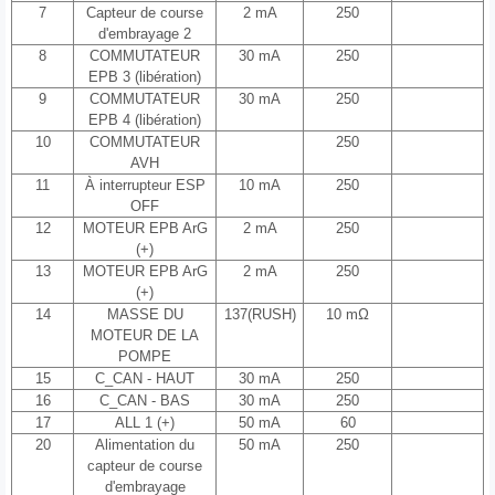
7
Capteur de course
2 mA
250
d'embrayage 2
8
COMMUTATEUR
30 mA
250
EPB 3 (libération)
9
COMMUTATEUR
30 mA
250
EPB 4 (libération)
10
COMMUTATEUR
250
AVH
11
À interrupteur ESP
10 mA
250
OFF
12
MOTEUR EPB ArG
2 mA
250
(+)
13
MOTEUR EPB ArG
2 mA
250
(+)
14
MASSE DU
137(RUSH)
10 mΩ
MOTEUR DE LA
POMPE
15
C_CAN - HAUT
30 mA
250
16
C_CAN - BAS
30 mA
250
17
ALL 1 (+)
50 mA
60
20
Alimentation du
50 mA
250
capteur de course
d'embrayage