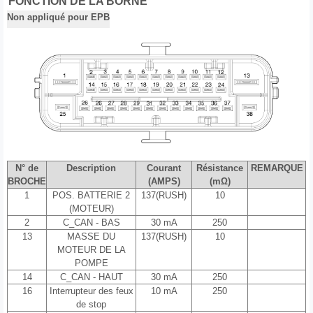
FONCTION DE LA BORNE
Non appliqué pour EPB
N° de
Description
Courant
Résistance
REMARQUE
BROCHE
(AMPS)
(mΩ)
1
POS. BATTERIE 2
137(RUSH)
10
(MOTEUR)
2
C_CAN - BAS
30 mA
250
13
MASSE DU
137(RUSH)
10
MOTEUR DE LA
POMPE
14
C_CAN - HAUT
30 mA
250
16
Interrupteur des feux
10 mA
250
de stop