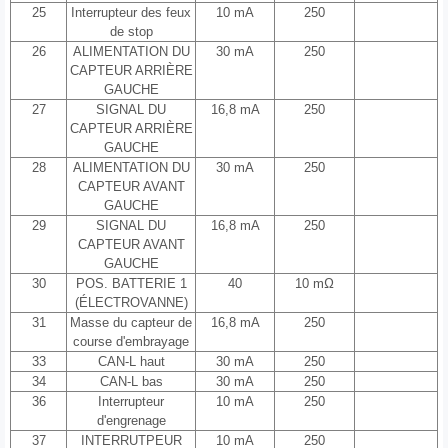
25
Interrupteur des feux
10 mA
250
de stop
26
ALIMENTATION DU
30 mA
250
CAPTEUR ARRIÈRE
GAUCHE
27
SIGNAL DU
16,8 mA
250
CAPTEUR ARRIÈRE
GAUCHE
28
ALIMENTATION DU
30 mA
250
CAPTEUR AVANT
GAUCHE
29
SIGNAL DU
16,8 mA
250
CAPTEUR AVANT
GAUCHE
30
POS. BATTERIE 1
40
10 mΩ
(ÉLECTROVANNE)
31
Masse du capteur de
16,8 mA
250
course d'embrayage
33
CAN-L haut
30 mA
250
34
CAN-L bas
30 mA
250
36
Interrupteur
10 mA
250
d'engrenage
37
INTERRUTPEUR
10 mA
250