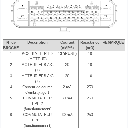
N° de
Description
Courant
Résistance
REMARQUE
BROCHE
(AMPS)
(mΩ)
1
POS. BATTERIE 2
137(RUSH)
10
(MOTEUR)
2
MOTEUR EPB ArG
20
10
(+)
3
MOTEUR EPB ArG
20
10
(+)
4
Capteur de course
2 mA
250
d'embrayage 1
5
COMMUTATEUR
30 mA
250
EPB 2
(fonctionnement)
6
COMMUTATEUR
30 mA
250
EPB 1
(fonctionnement)