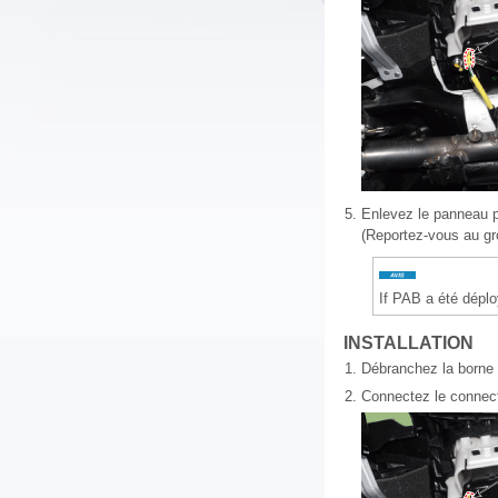
5.
Enlevez le panneau p
(Reportez-vous au gro
If PAB a été dépl
INSTALLATION
1.
Débranchez la borne n
2.
Connectez le connect