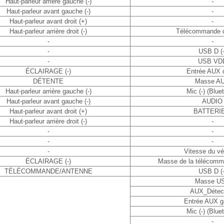
Haut-parleur arrière gauche (-)
-
Haut-parleur avant gauche (-)
-
Haut-parleur avant droit (+)
-
Haut-parleur arrière droit (-)
Télécommande d
-
-
-
USB D (-
-
USB VD
ÉCLAIRAGE (-)
Entrée AUX d
DÉTENTE
Masse A
Haut-parleur arrière gauche (-)
Mic (-) (Blue
Haut-parleur avant gauche (-)
AUDIO
Haut-parleur avant droit (+)
BATTERIE
Haut-parleur arrière droit (-)
-
-
-
-
-
-
Vitesse du vé
ÉCLAIRAGE (-)
Masse de la télécomm
TÉLÉCOMMANDE/ANTENNE
USB D (-
Masse U
AUX_Détec
Entrée AUX g
Mic (-) (Blue
-