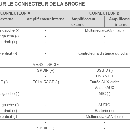
SUR LE CONNECTEUR DE LA BROCHE
CONNECTEUR A
CONNECTEUR B
 externe
Amplificateur interne
Amplificateur
Amplificate
externe
interne
e gauche (-)
-
Multimédia-CAN (Haut)
t gauche (-)
-
-
t droit (+)
-
-
re droit (-)
-
Contrôleur à distance du volan
MASSE SPDIF
-
SPDIF (+)
USB D (-)
-
USB VDD
 (-)
ÉCLAIRAGE (-)
Entrée AUX droite
-
Masse AUX
e gauche (-)
-
MIC (-)
t gauche (-)
-
AUDIO
t droit (+)
-
Batterie (+)
re droit (-)
-
Multimédia-CAN (bas)
-
-
SPDIF (+)
-