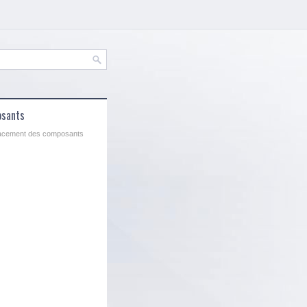
osants
lacement des composants