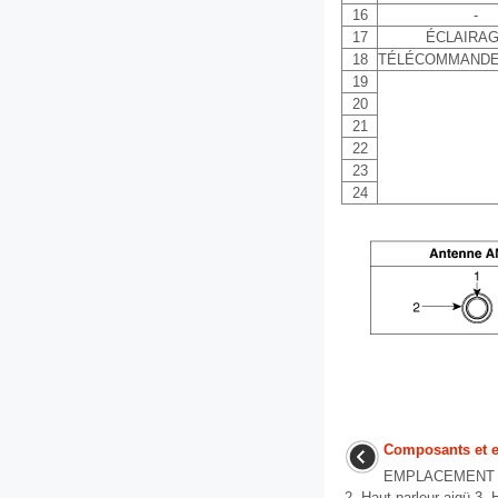
16
-
17
ÉCLAIRAGE
18
TÉLÉCOMMANDE
19
20
21
22
23
24
Composants et 
EMPLACEMENT D
2. Haut-parleur aigü 3. 