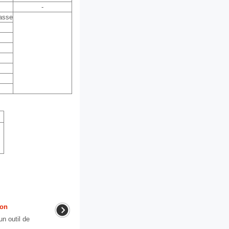
-
masse
ion
 outil de