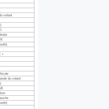
u volant
)
D
roite
UX
tooth)
 +
hicule
ande du volant
)
SB
tion
auche
tooth)