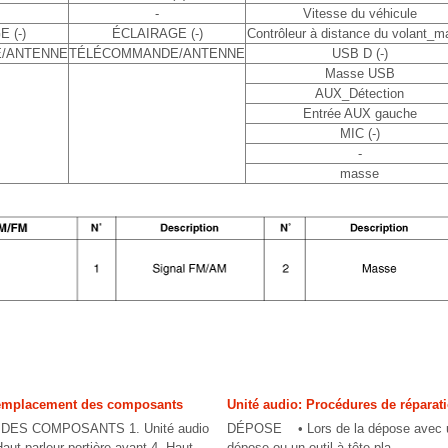
-
Vitesse du véhicule
 (-)
ÉCLAIRAGE (-)
Contrôleur à distance du volant_
/ANTENNE
TÉLÉCOMMANDE/ANTENNE
USB D (-)
Masse USB
AUX_Détection
Entrée AUX gauche
MIC (-)
-
masse
emplacement des composants
Unité audio: Procédures de réparat
ES COMPOSANTS 1. Unité audio
DÉPOSE • Lors de la dépose avec un
Haut-parleur portière avant 4. Haut-
dépose ou un outil à tête pla ...