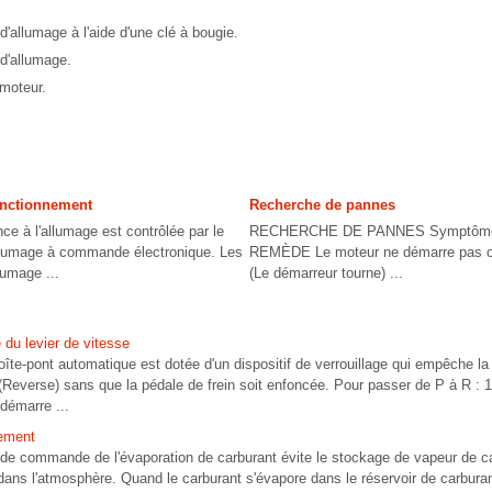
d'allumage à l'aide d'une clé à bougie.
 d'allumage.
 moteur.
fonctionnement
Recherche de pannes
ce à l'allumage est contrôlée par le
RECHERCHE DE PANNES Symptôme 
llumage à commande électronique. Les
REMÈDE Le moteur ne démarre pas ou
lumage ...
(Le démarreur tourne) ...
e du levier de vitesse
boîte-pont automatique est dotée d'un dispositif de verrouillage qui empêche l
 (Reverse) sans que la pédale de frein soit enfoncée. Pour passer de P à R : 
 démarre ...
nement
de commande de l'évaporation de carburant évite le stockage de vapeur de ca
 dans l'atmosphère. Quand le carburant s'évapore dans le réservoir de carbura