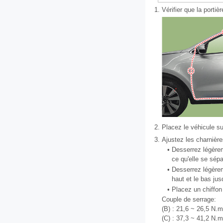
1.
Vérifier que la portiè
2.
Placez le véhicule su
3.
Ajustez les charnière
•
Desserrez légèreme
ce qu'elle se sépa
•
Desserrez légèrem
haut et le bas jus
•
Placez un chiffon 
Couple de serrage:
(B) : 21,6 ~ 26,5 N.m 
(C) : 37,3 ~ 41,2 N.m 