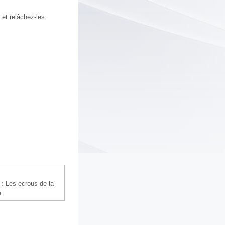
 et relâchez-les.
 : Les écrous de la
e.