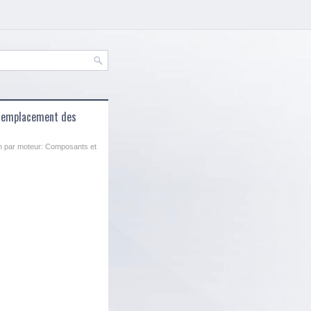
t emplacement des
nn par moteur: Composants et