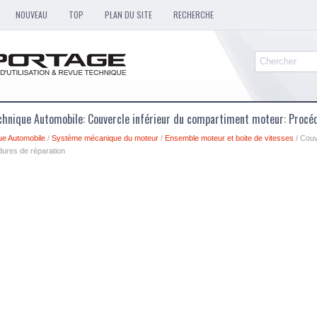
NOUVEAU
TOP
PLAN DU SITE
RECHERCHE
chnique Automobile: Couvercle inférieur du compartiment moteur: Procé
ue Automobile
/
Système mécanique du moteur
/
Ensemble moteur et boite de vitesses
/ Couv
ures de réparation