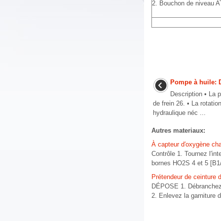
2. Bouchon de niveau 
Pompe à huile: 
Description • La 
de frein 26. • La rotati
hydraulique néc ...
Autres materiaux:
À capteur d′oxygène cha
Contrôle 1. Tournez l′in
bornes HO2S 4 et 5 [B1/S
Prétendeur de ceinture 
DÉPOSE 1. Débranchez la
2. Enlevez la garniture d