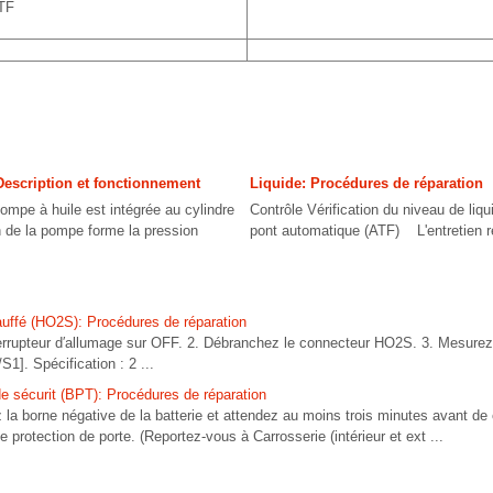
ATF
Description et fonctionnement
Liquide: Procédures de réparation
pompe à huile est intégrée au cylindre
Contrôle Vérification du niveau de liqu
on de la pompe forme la pression
pont automatique (ATF) L'entretien rég
uffé (HO2S): Procédures de réparation
terrupteur d′allumage sur OFF. 2. Débranchez le connecteur HO2S. 3. Mesurez 
1]. Spécification : 2 ...
de sécurit (BPT): Procédures de réparation
 borne négative de la batterie et attendez au moins trois minutes avant de 
e protection de porte. (Reportez-vous à Carrosserie (intérieur et ext ...