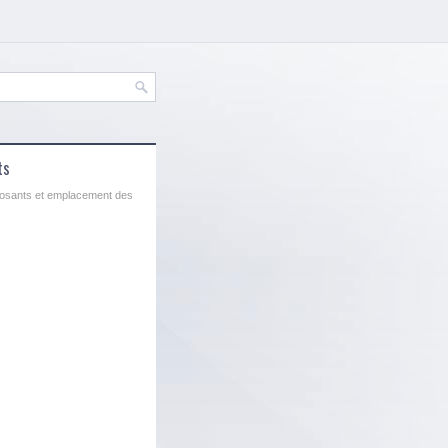
ts
posants et emplacement des