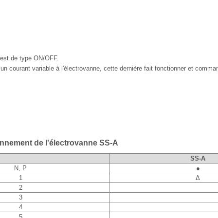
 est de type ON/OFF.
un courant variable à l'électrovanne, cette dernière fait fonctionner et comma
onnement de l'électrovanne SS-A
SS-A
N, P
●
1
Δ
2
3
4
5