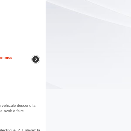
grammes
n véhicule descend la
 avoir à faire
lectrique. 2. Enlevez la