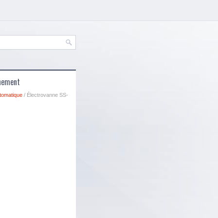
nnement
tomatique
/ Électrovanne SS-