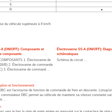
6
R
●
sse du véhicule supérieure à 8 km/h
-A (ON/OFF): Composants et
Électrovanne SS-A (ON/OFF): Dia
s composants
schématiques
MPOSANTS 1. Électrovanne de
Schéma du circuit ...
(26/B) 2. Électrovanne de commande
) 3. Électrovanne de command ...
iption et fonctionnement
 DBC est l'acronyme de fonction de commande de frein en descente. Lorsqu'u
u commutateur DBC permet au véhicule de maintenir sa vitesse constante sans
r ...
n
rs le bas la vitre de porte arrière en appuyant sur le contacteur de vitre é