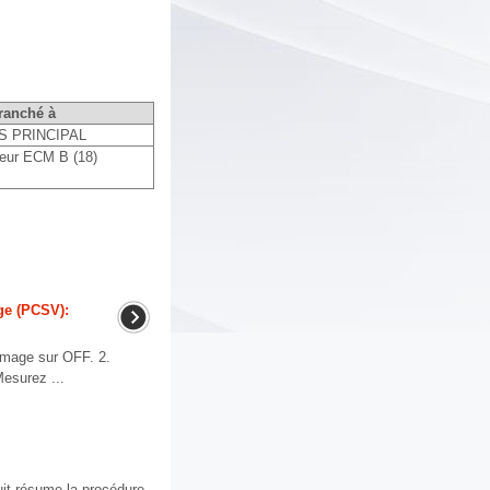
ranché à
S PRINCIPAL
eur ECM B (18)
ge (PCSV):
lumage sur OFF. 2.
esurez ...
it résume la procédure