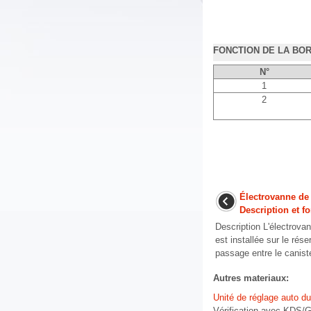
FONCTION DE LA BO
N°
1
2
Électrovanne d
Description et 
Description L'électro
est installée sur le rése
passage entre le canister
Autres materiaux:
Unité de réglage auto d
Vérification avec KDS/G