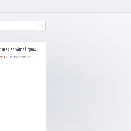
rammes schématiques
teur
/ Électrovanne de