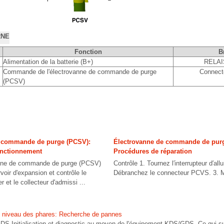
RNE
Fonction
B
Alimentation de la batterie (B+)
RELAI
Commande de l'électrovanne de commande de purge
Connect
(PCSV)
e commande de purge (PCSV):
Électrovanne de commande de pur
fonctionnement
Procédures de réparation
vanne de commande de purge (PCSV)
Contrôle 1. Tournez l′interrupteur d′al
rvoir d'expansion et contrôle le
Débranchez le connecteur PCVS. 3. M
 et le collecteur d'admissi ...
u niveau des phares: Recherche de pannes
DS Initialisation et diagnostic au moyen de l'équipement KDS/GDS. Ce qui su