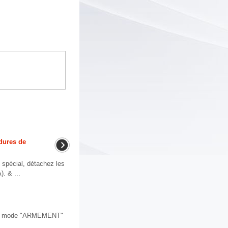
édures de
spécial, détachez les
). & ...
où le mode "ARMEMENT"