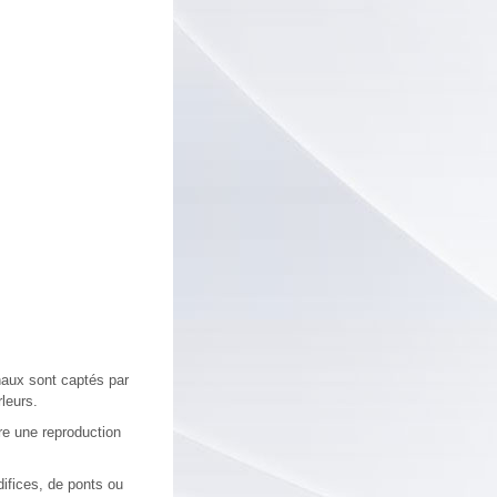
naux sont captés par
rleurs.
re une reproduction
difices, de ponts ou