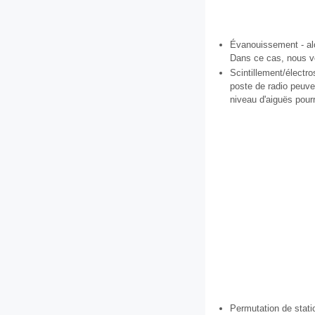
Évanouissement - alor
Dans ce cas, nous vo
Scintillement/électro
poste de radio peuven
niveau d'aiguës pourr
Permutation de statio