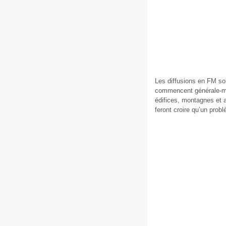
Les diffusions en FM son
commencent générale-ment
édifices, montagnes et a
feront croire qu’un prob