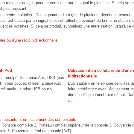
 la radio est conçue pour se verrouiller sur le signal le plus clair. Si cela se 
al plus puissant.
nements multiples - Des signaux radio reçus de plusieurs directions peuvent 
Ceci est causé par un signal direct et réfléchi provenant de la même station,
uences voisines. Si cela se produit, syntonisez une autre station jusqu'à ce q
laire ou d'une radio bidirectionnelle
et iPod
Utilisation d'un cellulaire ou d'une 
bidirectionnelle
 est équipé d'une prise Aux, USB (bus
®, vous pouvez utiliser la prise Aux
L'utilisation d'un téléphone cellulaire 
reil audio, la prise USB pour y
faire interférence avec l'équipement r
dire que l'équipement faite défaut. Dans
c ...
Composants et emplacement des composants
nsole complète 2. Plateau complet supérieur de la console 3. Couvercle du
ole 5. Couvercle latéral de console [A/T] ...