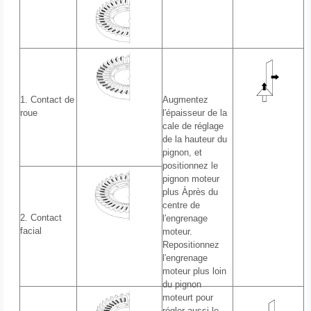
1. Contact de
Augmentez
roue
l′épaisseur de la
cale de réglage
de la hauteur du
pignon, et
positionnez le
pignon moteur
plus Àprès du
centre de
2. Contact
l′engrenage
facial
moteur.
Repositionnez
l′engrenage
moteur plus loin
du pignon
moteurt pour
régler aussi le