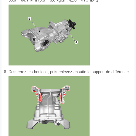
56,9 ~ 64,7 N.m (5,8 ~ 6,6 kgf.m, 42,0 ~ 47,7 lb-ft)
8.
Desserrez les boulons, puis enlevez ensuite le support de différentiel.