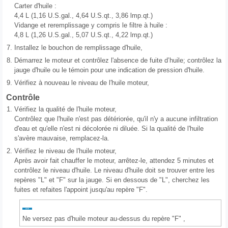
Carter d'huile :
4,4 L (1,16 U.S.gal., 4,64 U.S.qt., 3,86 lmp.qt.)
Vidange et reremplissage y compris le filtre à huile :
4,8 L (1,26 U.S.gal., 5,07 U.S.qt., 4,22 lmp.qt.)
7.
Installez le bouchon de remplissage d′huile,
8.
Démarrez le moteur et contrôlez l'absence de fuite d’huile; contrôlez la
jauge d'huile ou le témoin pour une indication de pression d'huile.
9.
Vérifiez à nouveau le niveau de l′huile moteur,
Contrôle
1.
Vérifiez la qualité de l′huile moteur,
Contrôlez que l'huile n'est pas détériorée, qu'il n'y a aucune infiltration
d'eau et qu'elle n'est ni décolorée ni diluée. Si la qualité de l'huile
s'avère mauvaise, remplacez-la.
2.
Vérifiez le niveau de l′huile moteur,
Après avoir fait chauffer le moteur, arrêtez-le, attendez 5 minutes et
contrôlez le niveau d'huile. Le niveau d'huile doit se trouver entre les
repères "L" et "F" sur la jauge. Si en dessous de "L", cherchez les
fuites et refaites l'appoint jusqu'au repère "F".
Ne versez pas d′huile moteur au-dessus du repère "F" ,