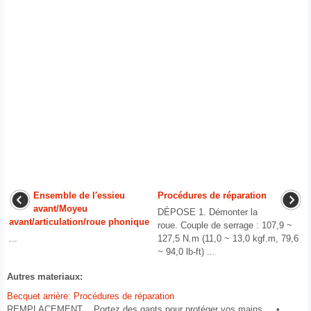
Ensemble de l′essieu
Procédures de réparation
avant/Moyeu
DÉPOSE 1. Démonter la
avant/articulation/roue phonique
roue. Couple de serrage : 107,9 ~
...
127,5 N.m (11,0 ~ 13,0 kgf.m, 79,6
~ 94,0 lb-ft) ...
Autres materiaux:
Becquet arrière: Procédures de réparation
REMPLACEMENT Portez des gants pour protéger vos mains. •