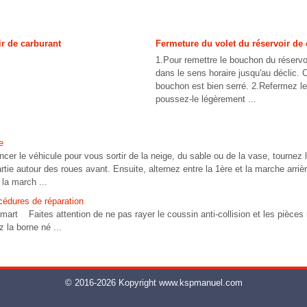
ir de carburant
Fermeture du volet du réservoir de
1.Pour remettre le bouchon du réservoi
dans le sens horaire jusqu'au déclic. 
bouchon est bien serré. 2.Refermez le 
poussez-le légèrement ...
e
ncer le véhicule pour vous sortir de la neige, du sable ou de la vase, tournez 
artie autour des roues avant. Ensuite, alternez entre la 1ère et la marche arriè
 la march ...
cédures de réparation
art Faites attention de ne pas rayer le coussin anti-collision et les pièce
la borne né ...
© 2016-2026 Kopyright www.kspmanuel.com