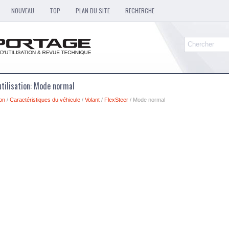
NOUVEAU
TOP
PLAN DU SITE
RECHERCHE
utilisation: Mode normal
ion
/
Caractéristiques du véhicule
/
Volant
/
FlexSteer
/ Mode normal