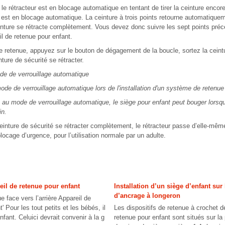
le rétracteur est en blocage automatique en tentant de tirer la ceinture encore
ur est en blocage automatique. La ceinture à trois points retourne automatiqu
inture se rétracte complètement. Vous devez donc suivre les sept points pré
il de retenue pour enfant.
de retenue, appuyez sur le bouton de dégagement de la boucle, sortez la ceintu
nture de sécurité se rétracter.
de verrouillage automatique
mode de verrouillage automatique lors de l'installation d'un système de retenue
as au mode de verrouillage automatique, le siège pour enfant peut bouger lorsqu
in.
einture de sécurité se rétracter complètement, le rétracteur passe d’elle-m
locage d’urgence, pour l’utilisation normale par un adulte.
reil de retenue pour enfant
Installation d’un siège d’enfant sur
d’ancrage à longeron
e face vers l’arrière Appareil de
' Pour les tout petits et les bébés, il
Les dispositifs de retenue à crochet d
enfant. Celuici devrait convenir à la g
retenue pour enfant sont situés sur la 