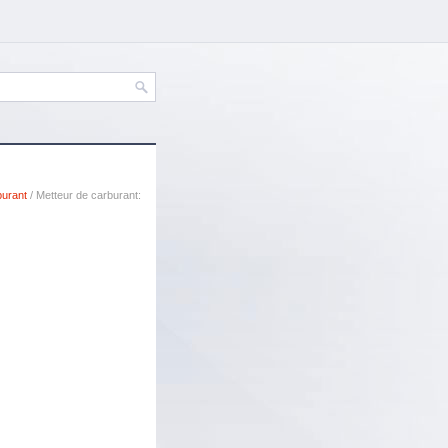
burant
/ Metteur de carburant: