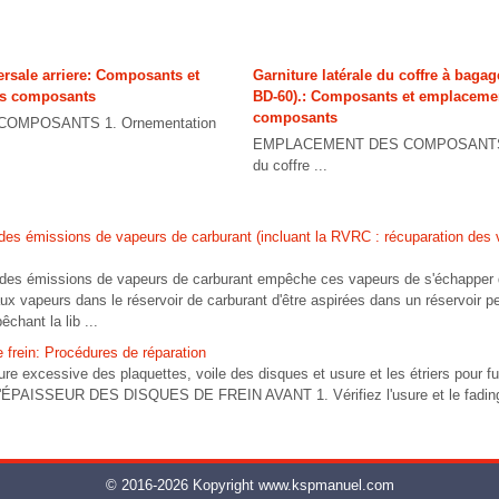
ersale arriere: Composants et
Garniture latérale du coffre à bagag
s composants
BD-60).: Composants et emplaceme
composants
OMPOSANTS 1. Ornementation
EMPLACEMENT DES COMPOSANTS 1. 
du coffre ...
des émissions de vapeurs de carburant (incluant la RVRC : récuparation des
des émissions de vapeurs de carburant empêche ces vapeurs de s'échapper d
x vapeurs dans le réservoir de carburant d'être aspirées dans un réservoir p
chant la lib ...
 frein: Procédures de réparation
re excessive des plaquettes, voile des disques et usure et les étriers pour fui
PAISSEUR DES DISQUES DE FREIN AVANT 1. Vérifiez l'usure et le fading d
© 2016-2026 Kopyright www.kspmanuel.com