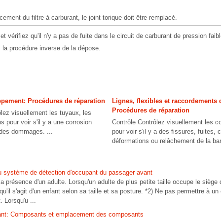
ement du filtre à carburant, le joint torique doit être remplacé.
 vérifiez qu'il n'y a pas de fuite dans le circuit de carburant de pression faible
 la procédure inverse de la dépose.
pement: Procédures de réparation
Lignes, flexibles et raccordements 
Procédures de réparation
ôlez visuellement les tuyaux, les
s pour voir s'il y a une corrosion
Contrôle Contrôlez visuellement les c
 des dommages. ...
pour voir s'il y a des fissures, fuites
déformations ou relâchement de la ban
du système de détection d'occupant du passager avant
a présence d'un adulte. Lorsqu'un adulte de plus petite taille occupe le siège
qu'il s'agit d'un enfant selon sa taille et sa posture. *2) Ne pas permettre à un
 Lorsqu'u ...
avant: Composants et emplacement des composants