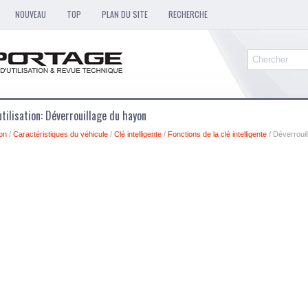
NOUVEAU
TOP
PLAN DU SITE
RECHERCHE
tilisation: Déverrouillage du hayon
ion
/
Caractéristiques du véhicule
/
Clé intelligente
/
Fonctions de la clé intelligente
/ Déverroui