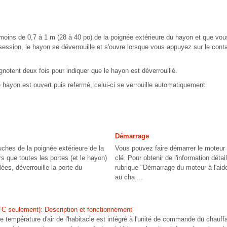
moins de 0,7 à 1 m (28 à 40 po) de la poignée extérieure du hayon et que vou
ssession, le hayon se déverrouille et s'ouvre lorsque vous appuyez sur le cont
gnotent deux fois pour indiquer que le hayon est déverrouillé.
e hayon est ouvert puis refermé, celui-ci se verrouille automatiquement.
Démarrage
uches de la poignée extérieure de la
Vous pouvez faire démarrer le moteur 
s que toutes les portes (et le hayon)
clé. Pour obtenir de l'information détai
lées, déverrouille la porte du
rubrique "Démarrage du moteur à l'aide 
au cha ...
TC seulement): Description et fonctionnement
e température d'air de l'habitacle est intégré à l'unité de commande du chauffa