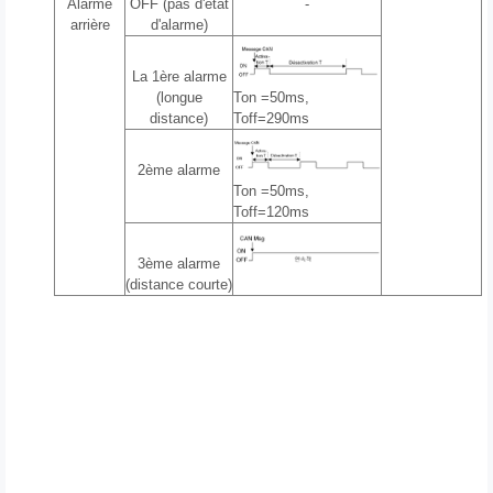
Alarme
OFF (pas d'état
-
arrière
d'alarme)
La 1ère alarme
(longue
Ton =50ms,
distance)
Toff=290ms
2ème alarme
Ton =50ms,
Toff=120ms
3ème alarme
(distance courte)