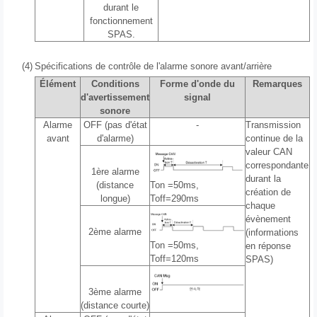
durant le
fonctionnement
SPAS.
(4)
Spécifications de contrôle de l'alarme sonore avant/arrière
Élément
Conditions
Forme d'onde du
Remarques
d'avertissement
signal
sonore
Alarme
OFF (pas d'état
-
Transmission
avant
d'alarme)
continue de la
valeur CAN
correspondante
1ère alarme
durant la
(distance
Ton =50ms,
création de
longue)
Toff=290ms
chaque
évènement
2ème alarme
(informations
Ton =50ms,
en réponse
Toff=120ms
SPAS)
3ème alarme
(distance courte)