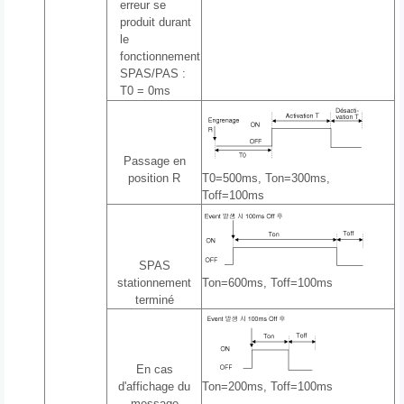
erreur se
produit durant
le
fonctionnement
SPAS/PAS :
T0 = 0ms
Passage en
position R
T0=500ms, Ton=300ms,
Toff=100ms
SPAS
stationnement
Ton=600ms, Toff=100ms
terminé
En cas
d'affichage du
Ton=200ms, Toff=100ms
message