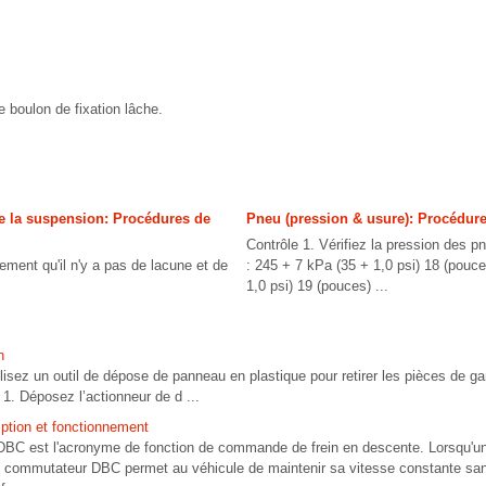
e boulon de fixation lâche.
de la suspension: Procédures de
Pneu (pression & usure): Procédure
Contrôle 1. Vérifiez la pression des p
lement qu'il n'y a pas de lacune et de
: 245 + 7 kPa (35 + 1,0 psi) 18 (pouc
1,0 psi) 19 (pouces) ...
n
n outil de dépose de panneau en plastique pour retirer les pièces de garn
1. Déposez l’actionneur de d ...
iption et fonctionnement
 DBC est l'acronyme de fonction de commande de frein en descente. Lorsqu'u
u commutateur DBC permet au véhicule de maintenir sa vitesse constante sans