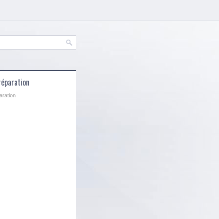
réparation
aration