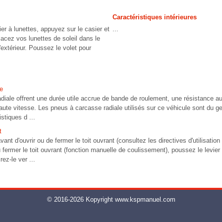
Caractéristiques intérieures
ier à lunettes, appuyez sur le casier et
...
Placez vos lunettes de soleil dans le
 l'extérieur. Poussez le volet pour
e
iale offrent une durée utile accrue de bande de roulement, une résistance aux
ute vitesse. Les pneus à carcasse radiale utilisés sur ce véhicule sont du ge
stiques d ...
t
vant d'ouvrir ou de fermer le toit ouvrant (consultez les directives d'utilisatio
u fermer le toit ouvrant (fonction manuelle de coulissement), poussez le levi
rez-le ver ...
© 2016-2026 Kopyright www.kspmanuel.com