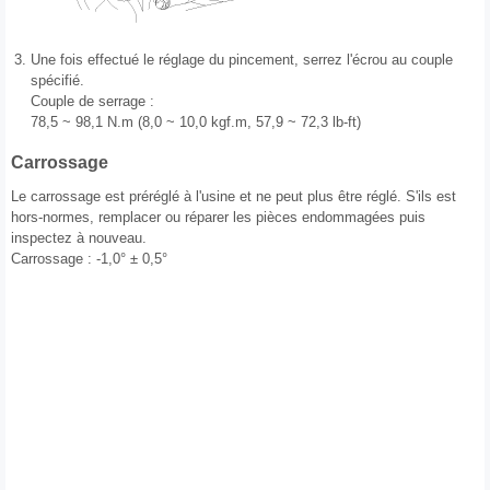
3.
Une fois effectué le réglage du pincement, serrez l'écrou au couple
spécifié.
Couple de serrage :
78,5 ~ 98,1 N.m (8,0 ~ 10,0 kgf.m, 57,9 ~ 72,3 lb-ft)
Carrossage
Le carrossage est préréglé à l'usine et ne peut plus être réglé. S'ils est
hors-normes, remplacer ou réparer les pièces endommagées puis
inspectez à nouveau.
Carrossage : -1,0° ± 0,5°