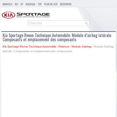
MANUELS
NU
RT
NOUVEAU
TOP
PLAN DU SITE
RECHERCHE
Kia Sportage Revue Technique Automobile: Module d’airbag latérale:
Composants et emplacement des composants
Kia Sportage Revue Technique Automobile
/
Retenue
/
Module d′airbag
/ Module d’airbag
latérale: Composants et emplacement des composants