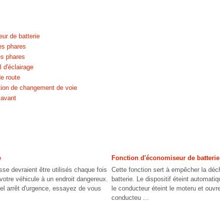
ur de batterie
es phares
es phares
 d'éclairage
de route
ation de changement de voie
 avant
e
Fonction d'économiseur de batterie
sse devraient être utilisés chaque fois
Cette fonction sert à empêcher la déc
votre véhicule à un endroit dangereux.
batterie. Le dispositif éteint automat
tel arrêt d'urgence, essayez de vous
le conducteur éteint le moteru et ouvre
conducteu ...