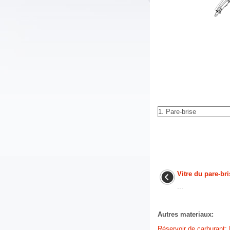
1. Pare-brise
Vitre du pare-bri
...
Autres materiaux:
Réservoir de carburant: